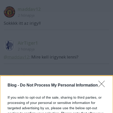
maddav12
2 hónapja
Sokkkk itt az irigy!!
AirTiger1
2 hónapja
@maddav12
: Mire kell irigynek lenni?
Kokane
2 hónapja
Blog -
Do Not Process My Personal Information
@maddav12
: Még az a szerencse.
If you wish to opt-out of the sale, sharing to third parties, or
processing of your personal or sensitive information for
targeted advertising by us, please use the below opt-out
maddav12