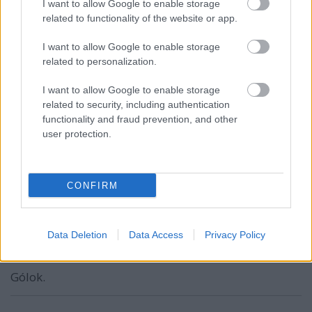
I want to allow Google to enable storage
related to functionality of the website or app.
Kokane
I want to allow Google to enable storage
2 hónapja
related to personalization.
Hang az ember.
I want to allow Google to enable storage
related to security, including authentication
functionality and fraud prevention, and other
Masta Killa
user protection.
2 hónapja
@andros
: Hát nagyon nem jönnek a gólk a válogatott
meccseken.:-(
CONFIRM
Data Deletion
Data Access
Privacy Policy
Masta Killa
2 hónapja
Gólok.