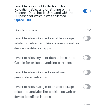
2 hónapja
I want to opt-out of Collection, Use,
@Kokane
Retention, Sale, and/or Sharing of my
: Kösszi:))))
Personal Data that Is Unrelated with the
Purposes for which it was collected.
Opted Out
Pumuckl1
Google consents
2 hónapja
I want to allow Google to enable storage
Dán - Kongó
related to advertising like cookies on web or
device identifiers in apps.
1 felidőben megzörren a háló 2.65
I want to allow my user data to be sent to
Laza 15 perc
Google for online advertising purposes.
I want to allow Google to send me
personalized advertising.
zsetonos
2 hónapja
I want to allow Google to enable storage
related to analytics like cookies on web or
Na nézzük miért van ilyen odszkiosztás a Berrettini
device identifiers in apps.
meccsre?