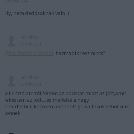
Hy, nem dedósoknak való :)
andros
2 hónapja
@TaLPnYali a Valódi
: harmadik rész nincs?
andros
2 hónapja
jellemző:amitől féltem az oddstat miatt az jött,amit
lekéstem az jött...,és mellette a nagy
1etértésbeli,közösen álmodott gólváltások sehol sem
jönnek.