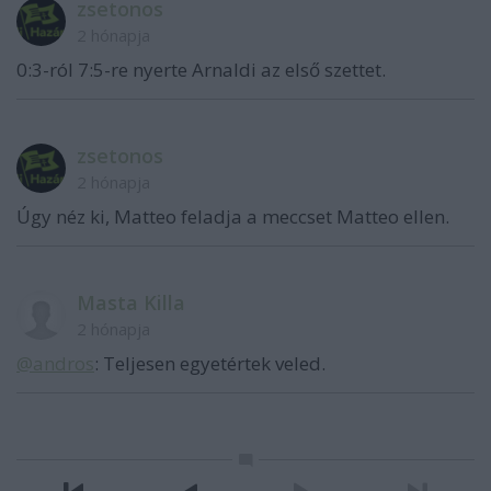
zsetonos
2 hónapja
0:3-ról 7:5-re nyerte Arnaldi az első szettet.
zsetonos
2 hónapja
Úgy néz ki, Matteo feladja a meccset Matteo ellen.
Masta Killa
2 hónapja
@andros
: Teljesen egyetértek veled.