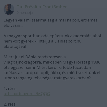
TaLPnYali a Front3mber
2 hónapja
Legyen valami szakmaiság a mai napon, érdemes
elolvasni...
A magyar sportban oda építettünk akadémiát, ahol
nem volt gyerek – Interjú a Daniasport.hu
alapítójával
Miért jut el Dánia rendszeresen a
világbajnokságokra, miközben Magyarország 1986
óta egyszer sem? Miért kerül ki több tucat dán
játékos az európai topligákba, és miért veszítünk el
itthon rengeteg tehetséget már gyerekkorban?
1. rész:
url-shortener.me/MQQG
2. rész: