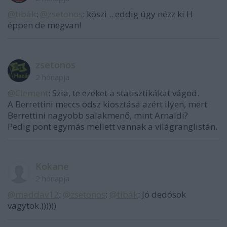
@tibák
:
@zsetonos
: köszi .. eddig úgy nézz ki H
éppen de megvan!
zsetonos
2 hónapja
@Clement
: Szia, te ezeket a statisztikákat vágod.
A Berrettini meccs odsz kiosztása azért ilyen, mert
Berrettini nagyobb salakmenő, mint Arnaldi?
Pedig pont egymás mellett vannak a világranglistán.
Kokane
2 hónapja
@maddav12
:
@zsetonos
:
@tibák
: Jó dedósok
vagytok.))))))