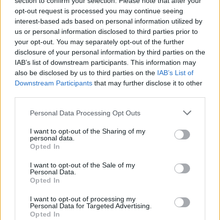
section to confirm your selection. Please note that after your
2 hónapja
opt-out request is processed you may continue seeing
@Kokane
: fogadjunk megraktad :DDD
interest-based ads based on personal information utilized by
us or personal information disclosed to third parties prior to
your opt-out. You may separately opt-out of the further
disclosure of your personal information by third parties on the
Mennyi Ejakulaziora képes Bastian
IAB’s list of downstream participants. This information may
Schweinsteiger
also be disclosed by us to third parties on the
IAB’s List of
2 hónapja
Downstream Participants
that may further disclose it to other
third parties.
Gibraltar meccs 5 gól 3.50-ért
Please note that this website/app uses one or more Google
Personal Data Processing Opt Outs
services and may gather and store information including but
not limited to your visit or usage behaviour. You may click to
I want to opt-out of the Sharing of my
Mennyi Ejakulaziora képes Bastian
personal data.
grant or deny consent to Google and its third-party tags to
Opted In
Schweinsteiger
use your data for below specified purposes in below Google
2 hónapja
consent section.
I want to opt-out of the Sale of my
Personal Data.
Gibraltári CSK 45 éves
Opted In
I want to opt-out of processing my
Personal Data for Targeted Advertising.
zsetonos
Opted In