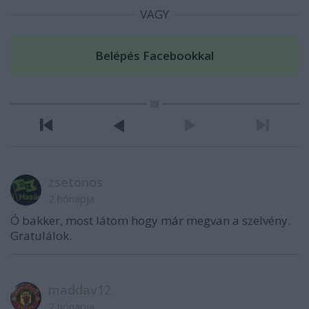
VAGY
zsetonos
2 hónapja
Ó bakker, most látom hogy már megvan a szelvény.
Gratulálok.
maddav12
2 hónapja