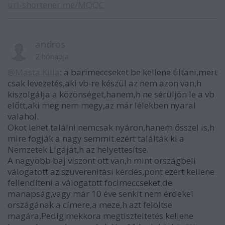
url-shortener.me/MQQC
andros
2 hónapja
@Masta Killa
: a barimeccseket be kellene tiltani,mert
csak levezetés,aki vb-re készül az nem azon van,h
kiszolgálja a közönséget,hanem,h ne sérüljön le a vb
előtt,aki meg nem megy,az már lélekben nyaral
valahol.
Okot lehet találni nemcsak nyáron,hanem ősszel is,h
mire fogják a nagy semmit.ezért találták ki a
Nemzetek Ligáját,h az helyettesítse.
A nagyobb baj viszont ott van,h mint országbeli
válogatott az szuverenitási kérdés,pont ezért kellene
fellendíteni a válogatott focimeccseket,de
manapság,vagy már 10 éve senkit nem érdekel
országának a címere,a meze,h azt felöltse
magára.Pedig mekkora megtiszteltetés kellene