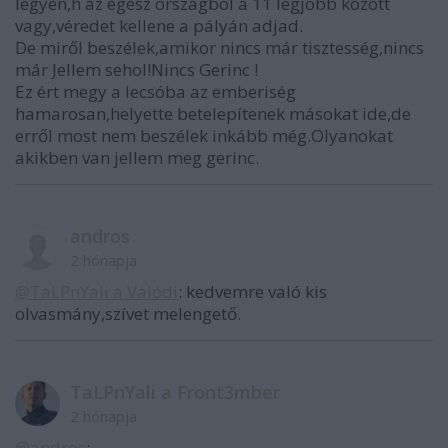
legyen,h az egész országból a 11 legjobb között
vagy,véredet kellene a pályán adjad.
De miről beszélek,amikor nincs már tisztesség,nincs
már Jellem sehol!Nincs Gerinc !
Ez ért megy a lecsóba az emberiség
hamarosan,helyette betelepítenek másokat ide,de
erről most nem beszélek inkább még.Olyanokat
akikben van jellem meg gerinc.
andros
2 hónapja
@TaLPnYali a Valódi
: kedvemre való kis
olvasmány,szívet melengető.
TaLPnYali a Front3mber
2 hónapja
@andros
: