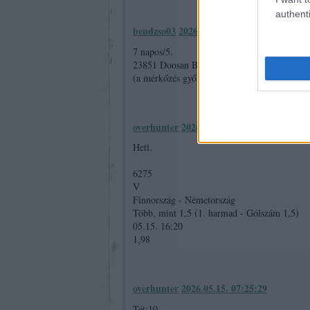
authenti
bendzso03
2026.05.15. 07:21:50
7 napos/5.
23851 Doosan Bears - Lotte Giants 11:30
(a mérkőzés győztese) V 2.08
overhunter
2026.05.15. 07:23:54
Heti.
6275
V
Finnország - Németország
Több, mint 1,5 (1. harmad - Gólszám 1,5)
05.15. 16:20
1,98
overhunter
2026.05.15. 07:25:29
Tét:10