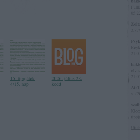
bakk
Full
05:2
Zolt
2.87
Psyk
Reyk
21:0
bakk
olva
21:0
15. tippjáték
2026. július 28.
4/15. nap
kedd
AirT
s.
(
2
szai
Klec
tippj
Utol