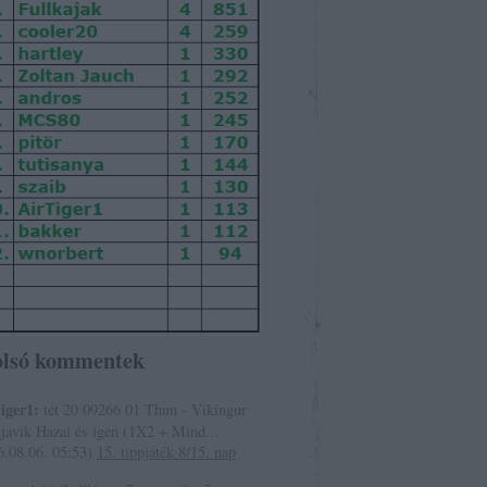
olsó kommentek
iger1:
tét 20 09266 01 Thun - Vikingur
javik Hazai és igen (1X2 + Mind...
6.08.06. 05:53
)
15. tippjáték 8/15. nap