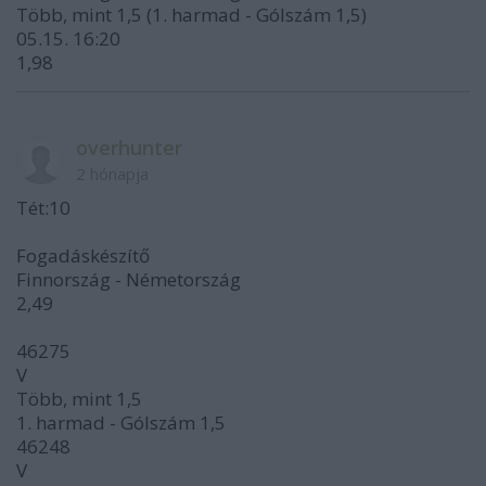
Több, mint 1,5 (1. harmad - Gólszám 1,5)
05.15. 16:20
1,98
overhunter
2 hónapja
Tét:10
Fogadáskészítő
Finnország - Németország
2,49
46275
V
Több, mint 1,5
1. harmad - Gólszám 1,5
46248
V