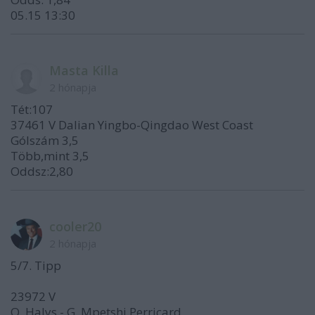
05.15 13:30
Masta Killa
2 hónapja
Tét:107
37461 V Dalian Yingbo-Qingdao West Coast
Gólszám 3,5
Több,mint 3,5
Oddsz:2,80
cooler20
2 hónapja
5/7. Tipp
23972 V
Q. Halys - G. Mpetshi Perricard