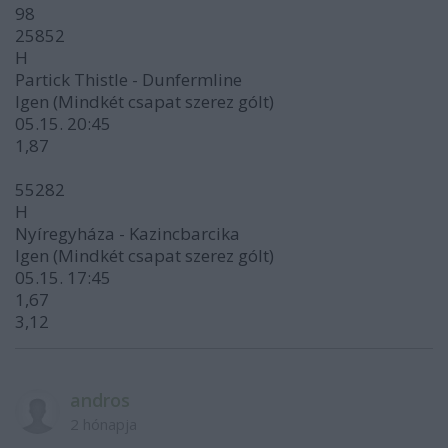
98
25852
H
Partick Thistle - Dunfermline
Igen (Mindkét csapat szerez gólt)
05.15. 20:45
1,87
55282
H
Nyíregyháza - Kazincbarcika
Igen (Mindkét csapat szerez gólt)
05.15. 17:45
1,67
3,12
andros
2 hónapja