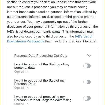
section to confirm your selection. Please note that after your
22547 06
opt-out request is processed you may continue seeing
Sandnes Ulf - Egersund
interest-based ads based on personal information utilized by
Vendég és több (1X2 + Gólszám 2,5)
us or personal information disclosed to third parties prior to
05.15. 18:00
your opt-out. You may separately opt-out of the further
3,10
disclosure of your personal information by third parties on the
IAB’s list of downstream participants. This information may
also be disclosed by us to third parties on the
IAB’s List of
Downstream Participants
that may further disclose it to other
Psykovsky
third parties.
2 hónapja
Please note that this website/app uses one or more Google
Personal Data Processing Opt Outs
Üdv
services and may gather and store information including but
not limited to your visit or usage behaviour. You may click to
I want to opt-out of the Sharing of my
5/7
personal data.
grant or deny consent to Google and its third-party tags to
50075
Opted In
use your data for below specified purposes in below Google
04
consent section.
I want to opt-out of the Sale of my
Csehország - Dánia
Personal Data.
Hazai és több (1X2 + Gólszám 5,5)
Opted In
05.15. 20:20
I want to opt-out of processing my
2,46
Personal Data for Targeted Advertising.
Opted In