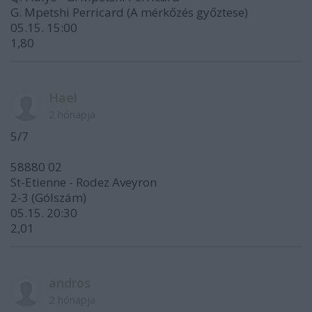
G. Mpetshi Perricard (A mérkőzés győztese)
05.15. 15:00
1,80
Hael
2 hónapja
5/7
58880 02
St-Etienne - Rodez Aveyron
2-3 (Gólszám)
05.15. 20:30
2,01
andros
2 hónapja