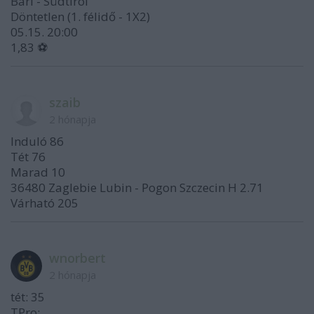
Bari - Südtirol
Döntetlen (1. félidő - 1X2)
05.15. 20:00
1,83 ⚽
szaib
2 hónapja
Induló 86
Tét 76
Marad 10
36480 Zaglebie Lubin - Pogon Szczecin H 2.71
Várható 205
wnorbert
2 hónapja
tét: 35
TPro: