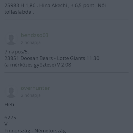
25983 H 1,86 . Hina Akechi , + 6,5 pont . Női
tollaslabda .
bendzso03
2 hónapja
7 napos/5.
23851 Doosan Bears - Lotte Giants 11:30
(a mérkőzés győztese) V 2.08
overhunter
2 hónapja
Heti.
6275
V
Finnország - Németország