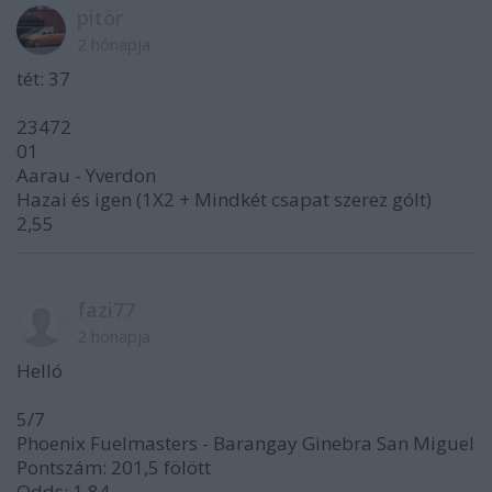
pitör
2 hónapja
tét: 37
23472
01
Aarau - Yverdon
Hazai és igen (1X2 + Mindkét csapat szerez gólt)
2,55
fazi77
2 hónapja
Helló
5/7
Phoenix Fuelmasters - Barangay Ginebra San Miguel
Pontszám: 201,5 fölött
Odds: 1,84