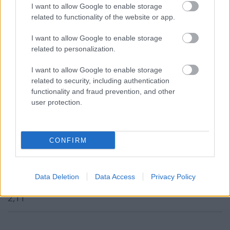
2,72
I want to allow Google to enable storage
related to functionality of the website or app.
Tét: 70
I want to allow Google to enable storage
related to personalization.
pitör
I want to allow Google to enable storage
2 hónapja
related to security, including authentication
functionality and fraud prevention, and other
Helló tippsterek!
user protection.
7 napos mai tipp
37096
CONFIRM
01
Henan Songshan - Shenzhen Peng City
Igen és több, mint 2,5 (Mindkét csapat szerez gólt +
Data Deletion
Data Access
Privacy Policy
Gólszám 2,5)
2,11