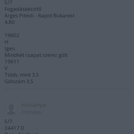
5/7
Fogadáskészítő
Arges Pitesti - Rapid Bukarest
4,80
19602
H
Igen
Mindkét csapat szerez gólt
19611
V
Több, mint 3,5
Gólszám 3,5
tutisanya
2 hónapja
5/7.
34417 D