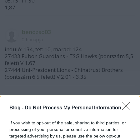
05.15. 11:30
1,87
bendzso03
2 hónapja
induló: 134, tét: 10, marad: 124
27433 Fubon Guardians - TSG Hawks (pontszám 5,5
felett) V 1.67
27444 Uni-President Lions - Chinatrust Brothers
(pontszám 6,5 felett) V 2.01 - 3.35
MCS80
Blog -
Do Not Process My Personal Information
2 hónapja
Sziasztok
If you wish to opt-out of the sale, sharing to third parties, or
processing of your personal or sensitive information for
Jatekra 5/7
targeted advertising by us, please use the below opt-out