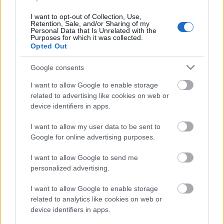
I want to opt-out of Collection, Use,
zsetonos
Retention, Sale, and/or Sharing of my
Personal Data that Is Unrelated with the
2 hónapja
Purposes for which it was collected.
Opted Out
13330 D
Puskás Akadémia - MTK
Google consents
Döntetlen (1X2)
05.15. 20:00
I want to allow Google to enable storage
3,55
related to advertising like cookies on web or
Utolsó forduló.
device identifiers in apps.
Mi ha nem ez.
I want to allow my user data to be sent to
Google for online advertising purposes.
cooler20
I want to allow Google to send me
2 hónapja
personalized advertising.
02202 V
I want to allow Google to enable storage
C. Ruud - L. Darderi
related to analytics like cookies on web or
L. Darderi (2. játszma győztese)
device identifiers in apps.
05.15. 15:30