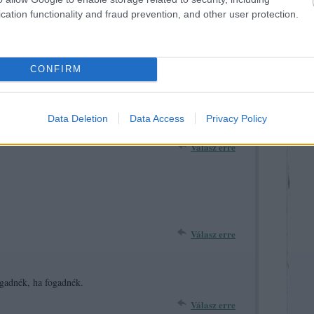
Válasz erre
cation functionality and fraud prevention, and other user protection.
m.
CONFIRM
Válasz erre
Data Deletion
Data Access
Privacy Policy
Válasz erre
Válasz erre
ogadnék, ha fogadnék.
Válasz erre