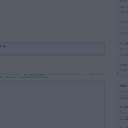
AirT
meccs
(
202
AirT
Andr
16:3
wan
99793
Andij
16:2
szai
Jagi
nak minősülnek, értük a
szolgáltatás technikai
üzemeltetője semmilyen felelősséget nem vállal, azokat nem
16:1
ási feltételekben
és az
adatvédelmi tájékoztatóban
.
bakk
baseb
2026
wnor
Góls
15. t
Utol