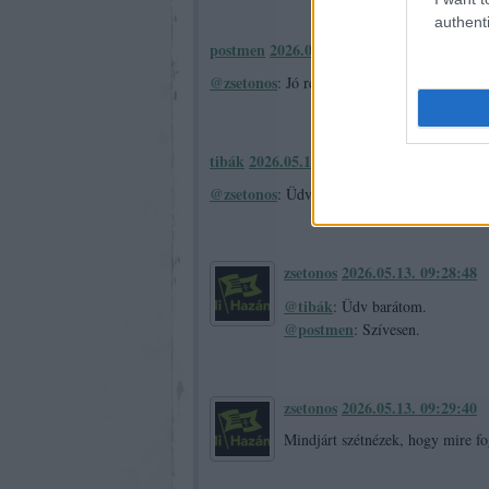
authenti
postmen
2026.05.13. 08:11:04
@zsetonos
: Jó reggelt!Sikeres volt,köszönö
tibák
2026.05.13. 08:28:53
@zsetonos
: Üdv barátom,szép meglátás volt.
zsetonos
2026.05.13. 09:28:48
@tibák
: Üdv barátom.
@postmen
: Szívesen.
zsetonos
2026.05.13. 09:29:40
Mindjárt szétnézek, hogy mire f