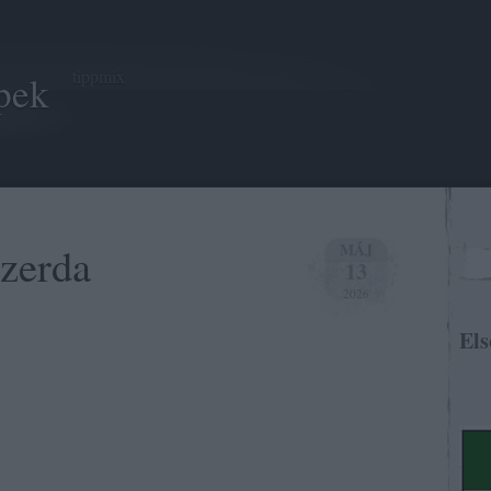
tippmix
pek
szerda
MÁJ
13
2026
Els