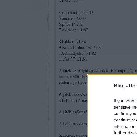
3.tibák 1/2,77
4.overhunter 1/2,09
5.andros 1/2,00
6.pitör 1/1,92
7.oldrider 1/1,87
8.bakker 1/1,84
9.KilianEmbumbe 1/1,83
10.Osztályelső 1/1,82
11.fazi77 1/1,81
A játék szabályai egyszerűek. Hét napon át, n
kezdete elött legalább egy órával, a szorzó 
esetén a jó tippek szorzóinak az összege rang
Blog -
Do 
focivb111.user
A játék részletes táblázata: a
érhető el. (A nagy táblázat alatt.)
If you wish 
sensitive in
A játék győztesének zsetonos egy 5.000 Ft öss
confirm you
continue se
A jutalom szelvényt a TippmixPrón fogom m
information 
further disc
Szerencsés válogatást az íróknak és az olvas