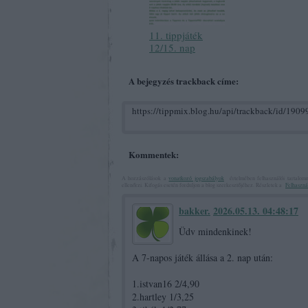
11. tippjáték
12/15. nap
A bejegyzés trackback címe:
https://tippmix.blog.hu/api/trackback/id/190
Kommentek:
A hozzászólások a
vonatkozó jogszabályok
értelmében felhasználói tartalom
ellenőrzi. Kifogás esetén forduljon a blog szerkesztőjéhez. Részletek a
Felhasznál
bakker.
2026.05.13. 04:48:17
Üdv mindenkinek!
A 7-napos játék állása a 2. nap után:
1.istvan16 2/4,90
2.hartley 1/3,25