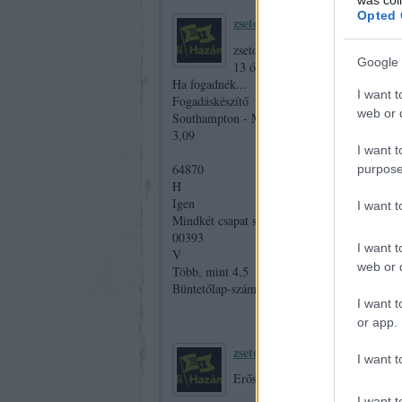
Opted 
zsetonos
2026.05.13. 06:50:25
zsetonos
Google 
13 órája
Ha fogadnék...
I want t
Fogadáskészítő
web or d
Southampton - Middlesbrough
3,09
I want t
64870
purpose
H
Igen
I want 
Mindkét csapat szerez gólt
00393
I want t
V
web or d
Több, mint 4,5
Büntetőlap-szám 4,5
I want t
or app.
zsetonos
2026.05.13. 06:51:13
I want t
Erős egészséget!
I want t