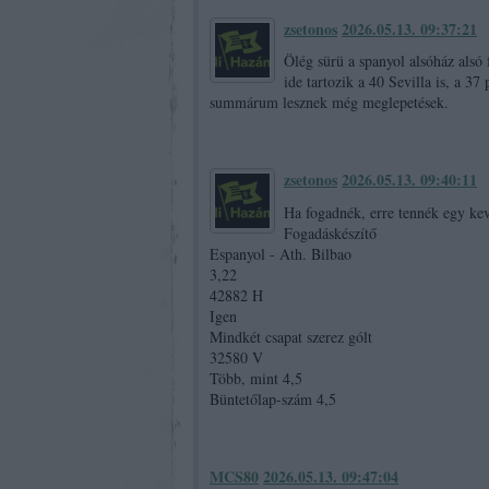
zsetonos
2026.05.13. 09:37:21
Ölég sürü a spanyol alsóház alsó 
ide tartozik a 40 Sevilla is, a 
summárum lesznek még meglepetések.
zsetonos
2026.05.13. 09:40:11
Ha fogadnék, erre tennék egy kev
Fogadáskészítő
Espanyol - Ath. Bilbao
3,22
42882 H
Igen
Mindkét csapat szerez gólt
32580 V
Több, mint 4,5
Büntetőlap-szám 4,5
MCS80
2026.05.13. 09:47:04