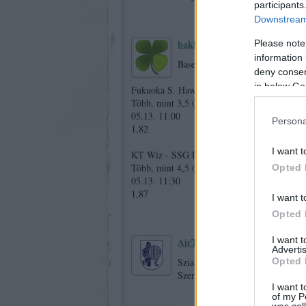
participants
Downstream 
bakker.
2026.05.13. 05:34:44
Please note
information 
Baseball páros:
deny consent
in below Go
Fukuoka S. Hawks - Saitama Seibu
Több, mint 3,5 (Hazai csapat - Pontszám 3,5
05.13. 11:00
Persona
1,82
I want t
KT Wiz - SSG Landers
Több, mint 4,5 (Hazai csapat - Pontszám 4,5
Opted 
05.13. 11:30
1,87
I want t
Opted 
I want 
AirTiger1
2026.05.13. 06:07:55
Advertis
Opted 
Sziasztok, nagyon nem jönnek a 
Szerintem ma a Barca kikap, a c
I want t
of my P
was col