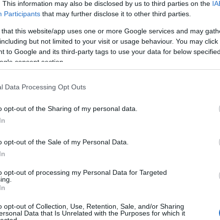
. This information may also be disclosed by us to third parties on the
IA
Válasz erre
Participants
that may further disclose it to other third parties.
 that this website/app uses one or more Google services and may gath
including but not limited to your visit or usage behaviour. You may click 
 to Google and its third-party tags to use your data for below specifi
ogle consent section.
)
l Data Processing Opt Outs
o opt-out of the Sharing of my personal data.
)
In
o opt-out of the Sale of my Personal Data.
In
Válasz erre
to opt-out of processing my Personal Data for Targeted
ing.
In
tippjeim, nem tudom miért.
seh meccsen a Hradec Kralove meg X lesz.
o opt-out of Collection, Use, Retention, Sale, and/or Sharing
Válasz erre
ersonal Data that Is Unrelated with the Purposes for which it
lected.