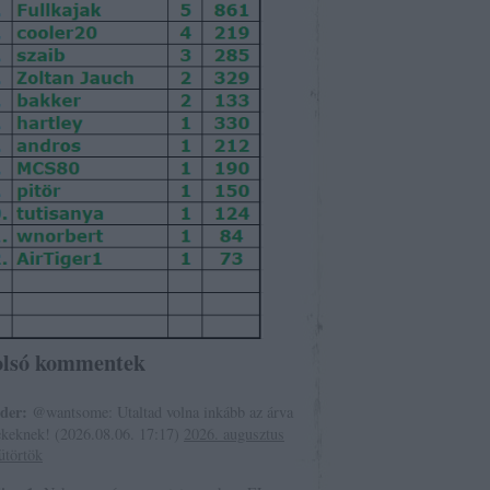
olsó kommentek
ider:
@wantsome: Utaltad volna inkább az árva
ekeknek!
(
2026.08.06. 17:17
)
2026. augusztus
ütörtök