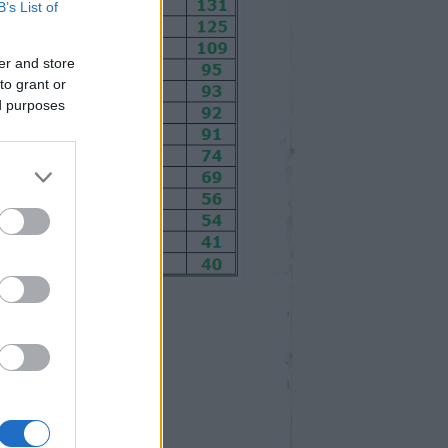
B’s List of
er and store
to grant or
ed purposes