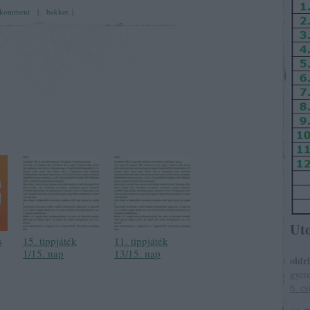
komment
|
bakker.
|
Ut
s
15. tippjáték
11. tippjáték
1/15. nap
13/15. nap
oldr
gyer
6. cs