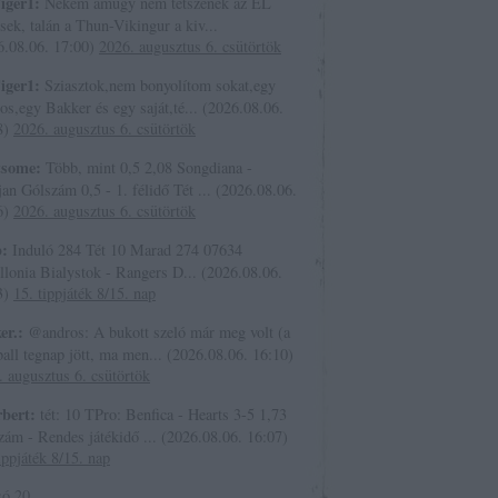
iger1:
Nekem amúgy nem tetszenek az EL
ek, talán a Thun-Vikingur a kiv...
6.08.06. 17:00
)
2026. augusztus 6. csütörtök
iger1:
Sziasztok,nem bonyolítom sokat,egy
os,egy Bakker és egy saját,té...
(
2026.08.06.
8
)
2026. augusztus 6. csütörtök
tsome:
Több, mint 0,5 2,08 Songdiana -
an Gólszám 0,5 - 1. félidő Tét ...
(
2026.08.06.
6
)
2026. augusztus 6. csütörtök
b:
Induló 284 Tét 10 Marad 274 07634
ellonia Bialystok - Rangers D...
(
2026.08.06.
3
)
15. tippjáték 8/15. nap
er.:
@andros: A bukott szeló már meg volt (a
all tegnap jött, ma men...
(
2026.08.06. 16:10
)
. augusztus 6. csütörtök
bert:
tét: 10 TPro: Benfica - Hearts 3-5 1,73
zám - Rendes játékidő ...
(
2026.08.06. 16:07
)
ippjáték 8/15. nap
só 20