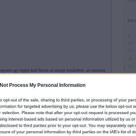
Hét
3
10
17
24
31
aponta egy tippet kell beírni az aznapi kinálatból, az esemény
<<
minimum 1,80. A hibátlan tipp 1 pontot kap, azonos pontszám
sorol.
Not Process My Personal Information
web.hu/
linken vagy az oldalsávban a tippjáték képre kattintva
to opt-out of the sale, sharing to third parties, or processing of your per
formation for targeted advertising by us, please use the below opt-out s
zegű ingyenes fogadást ajánlott fel. Köszönet érte.
r selection. Please note that after your opt-out request is processed y
eing interest-based ads based on personal information utilized by us or
egtenni.
disclosed to third parties prior to your opt-out. You may separately opt-
losure of your personal information by third parties on the IAB’s list of
óknak!