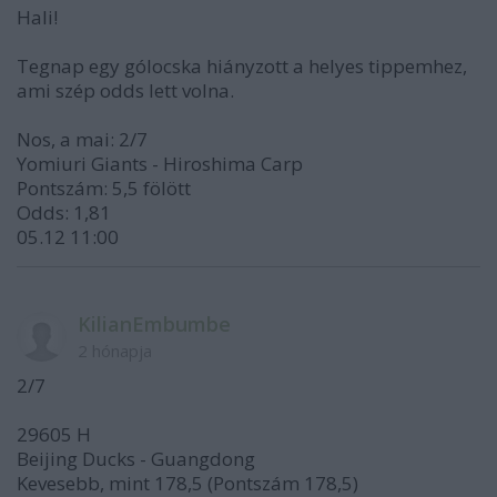
Hali!
Tegnap egy gólocska hiányzott a helyes tippemhez,
ami szép odds lett volna.
Nos, a mai: 2/7
Yomiuri Giants - Hiroshima Carp
Pontszám: 5,5 fölött
Odds: 1,81
05.12 11:00
KilianEmbumbe
2 hónapja
2/7
29605 H
Beijing Ducks - Guangdong
Kevesebb, mint 178,5 (Pontszám 178,5)