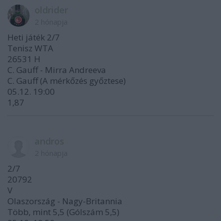
oldrider
2 hónapja
Heti játék 2/7
Tenisz WTA
26531 H
C. Gauff - Mirra Andreeva
C. Gauff (A mérkőzés győztese)
05.12. 19:00
1,87
andros
2 hónapja
2/7
20792
V
Olaszország - Nagy-Britannia
Több, mint 5,5 (Gólszám 5,5)