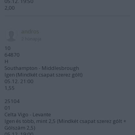
05.12. 19:50
2,00
andros
2 hónapja
10
64870
H
Southampton - Middlesbrough
Igen (Mindkét csapat szerez gólt)
05.12. 21:00
1,55
25104
01
Celta Vigo - Levante
Igen és több, mint 2,5 (Mindkét csapat szerez gólt +
Gólszám 2,5)
05.12. 19:00