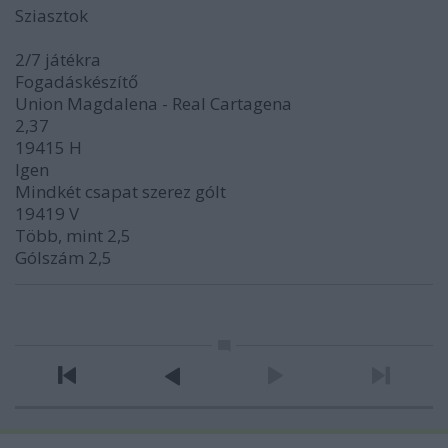
Sziasztok
2/7 játékra
Fogadáskészítő
Union Magdalena - Real Cartagena
2,37
19415 H
Igen
Mindkét csapat szerez gólt
19419 V
Több, mint 2,5
Gólszám 2,5