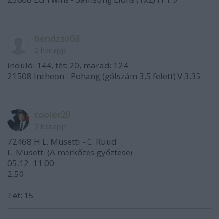
bendzso03
2 hónapja
induló: 144, tét: 20, marad: 124
21508 Incheon - Pohang (gólszám 3,5 felett) V 3.35
cooler20
2 hónapja
72468 H L. Musetti - C. Ruud
L. Musetti (A mérkőzés győztese)
05.12. 11:00
2,50
Tét: 15