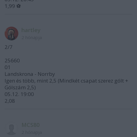
1,99 ⚽
hartley
2 hónapja
2/7
25660
01
Landskrona - Norrby
Igen és több, mint 2,5 (Mindkét csapat szerez gólt +
Gólszám 2,5)
05.12. 19:00
2,08
MCS80
2 hónapja