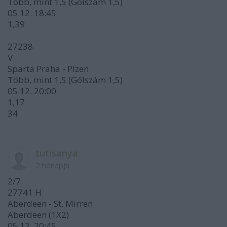
Több, mint 1,5 (Gólszám 1,5)
05.12. 18:45
1,39
27238
V
Sparta Praha - Plzen
Több, mint 1,5 (Gólszám 1,5)
05.12. 20:00
1,17
34
tutisanya
2 hónapja
2/7.
27741 H
Aberdeen - St. Mirren
Aberdeen (1X2)
05.12. 20:45