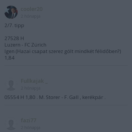
cooler20
2 hónapja
2/7. tipp
27528 H
Luzern - FC Zürich
Igen (Hazai csapat szerez gólt mindkét félidőben?)
1,84
Fullkajak _
2 hónapja
05554 H 1,80 . M. Storer - F. Gall , kerékpár .
fazi77
2 hónapja