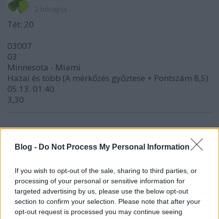
2 hónapja
Tét: 20
03007
03
Minnesota - Miami
Hazai és több (A mérkőzés győztese + Pontszám 8,5)
05.13. 01:40
3,30
zsetonos
Blog -
Do Not Process My Personal Information
2 hónapja
07564
If you wish to opt-out of the sale, sharing to third parties, or
H
processing of your personal or sensitive information for
Celta Vigo - Levante
targeted advertising by us, please use the below opt-out
Igen (Lesz 11-es?)
section to confirm your selection. Please note that after your
05.12. 19:00
opt-out request is processed you may continue seeing
2,90