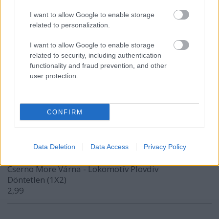
06873
I want to allow Google to enable storage
01
related to personalization.
Riga FC - FK Auda
Igen és több, mint 2,5 (Mindkét csapat szerez gólt +
I want to allow Google to enable storage
Gólszám 2,5)
related to security, including authentication
1,92
functionality and fraud prevention, and other
user protection.
pitör
2 hónapja
CONFIRM
tét: 10
22258
Data Deletion
Data Access
Privacy Policy
D
Cserno More Várna - Lokomotív Plovdiv
Döntetlen (1X2)
2,99