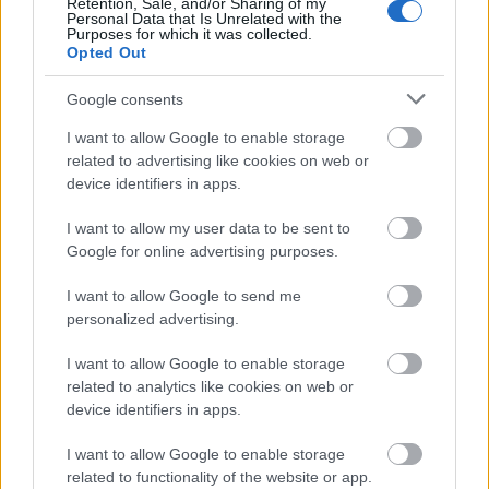
Retention, Sale, and/or Sharing of my
1,82
Personal Data that Is Unrelated with the
Purposes for which it was collected.
Opted Out
Google consents
Masta Killa
2 hónapja
I want to allow Google to enable storage
related to advertising like cookies on web or
Tét:30
device identifiers in apps.
25972 V Värnamo-Örebro
Gólszám 3,5
I want to allow my user data to be sent to
Több,mint 3,5
Google for online advertising purposes.
Oddsz:2,74
I want to allow Google to send me
personalized advertising.
pitör
I want to allow Google to enable storage
2 hónapja
related to analytics like cookies on web or
Helló tippsterek!
device identifiers in apps.
7 napos mai tipp
I want to allow Google to enable storage
related to functionality of the website or app.