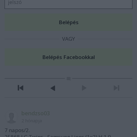
VAGY
bendzso03
2 hónapja
7 napos/2.
25868 LG Twins - Samsung Lions (1x2) H 1.9