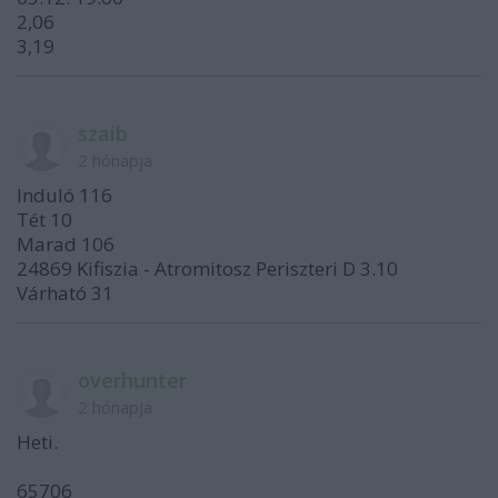
2,06
3,19
szaib
2 hónapja
Induló 116
Tét 10
Marad 106
24869 Kifiszia - Atromitosz Periszteri D 3.10
Várható 31
overhunter
2 hónapja
Heti.
65706