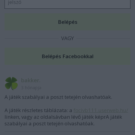
VAGY
bakker.
3 hónapja
A játék szabályai a poszt tetején olvashatóak.
A játék részletes táblázata: a
focivb111.userweb.hu/
linken, vagy az oldalsávban lévő játék képrA játék
szabályai a poszt tetején olvashatóak.