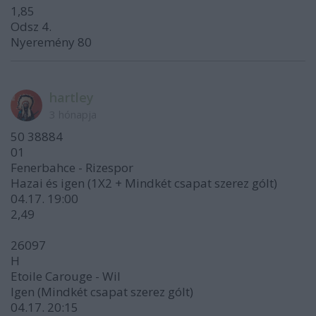
1,85
Odsz 4.
Nyeremény 80
hartley
3 hónapja
50 38884
01
Fenerbahce - Rizespor
Hazai és igen (1X2 + Mindkét csapat szerez gólt)
04.17. 19:00
2,49
26097
H
Etoile Carouge - Wil
Igen (Mindkét csapat szerez gólt)
04.17. 20:15