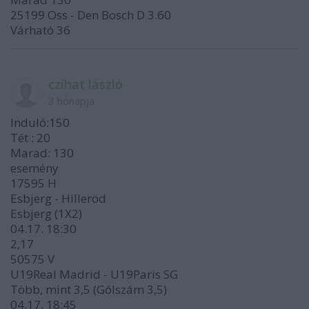
25199 Oss - Den Bosch D 3.60
Várható 36
czihat lászló
3 hónapja
Induló:150
Tét : 20
Marad: 130
esemény
17595 H
Esbjerg - Hilleröd
Esbjerg (1X2)
04.17. 18:30
2,17
50575 V
U19Real Madrid - U19Paris SG
Több, mint 3,5 (Gólszám 3,5)
04.17. 18:45