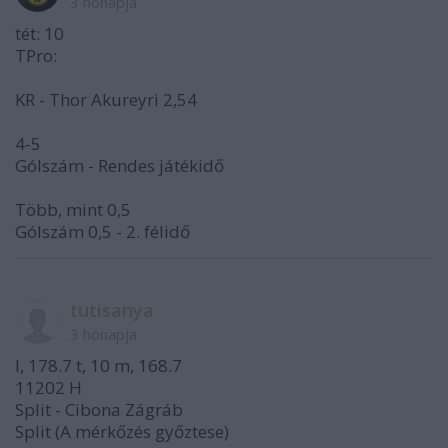
3 hónapja
tét: 10
TPro:
KR - Thor Akureyri 2,54
4-5
Gólszám - Rendes játékidő
Több, mint 0,5
Gólszám 0,5 - 2. félidő
tutisanya
3 hónapja
I, 178.7 t, 10 m, 168.7
11202 H
Split - Cibona Zágráb
Split (A mérkőzés győztese)