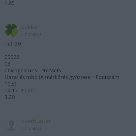
1,65
bakker.
3 hónapja
Tét: 30
05926
03
Chicago Cubs - NY Mets
Hazai és több (A mérkőzés győztese + Pontszám
10,5)
04.17. 20:20
3,20
overhunter
3 hónapja