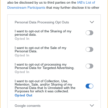
Udv mindenkinek!
also be disclosed by us to third parties on the
IAB’s List of
Megprobalkoznek én is.
Downstream Participants
that may further disclose it to other
third parties.
Tét: 30
Please note that this website/app uses one or more Google
Personal Data Processing Opt Outs
services and may gather and store information including but
75938 H
not limited to your visit or usage behaviour. You may click to
I want to opt-out of the Sharing of my
Sassuolo - Como
personal data.
grant or deny consent to Google and its third-party tags to
Igen (Mindkét félidőben több, mint 1,5 gól lesz?)
Opted In
use your data for below specified purposes in below Google
04.17. 18:30
consent section.
I want to opt-out of the Sale of my
4,15
Personal Data.
Opted In
Varhato: 124.5
I want to opt-out of processing my
Personal Data for Targeted Advertising.
Opted In
Masta Killa
I want to opt-out of Collection, Use,
3 hónapja
Retention, Sale, and/or Sharing of my
Personal Data that Is Unrelated with the
Purposes for which it was collected.
Tét:30
Opted Out
28996 01 Shamrock Rovers-Bohemians Dublin
Mindkét csapat szerez gólt-Gólszám 2,5
Google consents