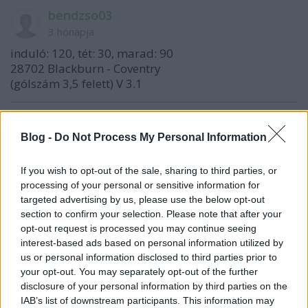
bendzso03
3 hónapja
induló: 120, tét: 30, marad: 90
28702 Blackburn - Coventry
(gólszám 3,5 felett) V 3.1
TippMikszáth Kálmán
Blog -
Do Not Process My Personal Information
3 hónapja
If you wish to opt-out of the sale, sharing to third parties, or
Tét: 30
processing of your personal or sensitive information for
targeted advertising by us, please use the below opt-out
03905 Bondár Anna - Cirstea A mérközés gyöztese H
section to confirm your selection. Please note that after your
2,86
opt-out request is processed you may continue seeing
interest-based ads based on personal information utilized by
us or personal information disclosed to third parties prior to
your opt-out. You may separately opt-out of the further
MCS80
disclosure of your personal information by third parties on the
3 hónapja
IAB’s list of downstream participants. This information may