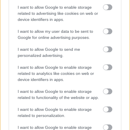
Igen és több,mint 2,5
Oddsz:3,00
I want to allow Google to enable storage
related to advertising like cookies on web or
device identifiers in apps.
pitör
I want to allow my user data to be sent to
3 hónapja
Google for online advertising purposes.
tét: 10
I want to allow Google to send me
personalized advertising.
05105
D
I want to allow Google to enable storage
Araz Naxcivan - Turan Tovuz
related to analytics like cookies on web or
Döntetlen (1X2)
device identifiers in apps.
3,00
I want to allow Google to enable storage
related to functionality of the website or app.
5lászló7
I want to allow Google to enable storage
3 hónapja
related to personalization.
Tét:50
I want to allow Google to enable storage
Lokomotiv Taskent-Navbahor Namangan(Gólszám)