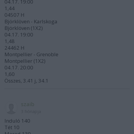
04.17. 19:00
1,44
04507 H
Björklöven - Karlskoga
Björklöven (1X2)
04.17. 19:00
1,48
24462 H
Montpellier - Grenoble
Montpellier (1X2)
04.17. 20:00
1,60
Összes, 3.41 j, 34.1
szaib
3 hónapja
Induló 140
Tét 10
Marad 130