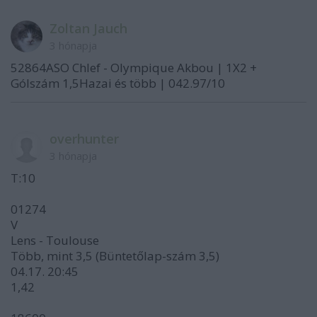
Zoltan Jauch
3 hónapja
52864ASO Chlef - Olympique Akbou | 1X2 +
Gólszám 1,5Hazai és több | 042.97/10
overhunter
3 hónapja
T:10
01274
V
Lens - Toulouse
Több, mint 3,5 (Büntetőlap-szám 3,5)
04.17. 20:45
1,42