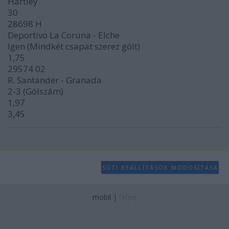
Hartley
30
28698 H
Deportivo La Coruna - Elche
Igen (Mindkét csapat szerez gólt)
1,75
29574 02
R. Santander - Granada
2-3 (Gólszám)
1,97
3,45
SÜTI BEÁLLÍTÁSOK MÓDOSÍTÁSA
mobil
|
teljes