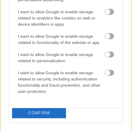
eredö: 3,19
I want to allow Google to enable storage
related to analytics like cookies on web or
device identifiers in apps.
1 éve
Tét:30
I want to allow Google to enable storage
29462 01 Oviedo-Cadiz
related to functionality of the website or app.
Mindkét csapat szerez gólt-Gólszám 2,5
Igen és több,mint 2,5
I want to allow Google to enable storage
Oddsz:2,72
related to personalization.
I want to allow Google to enable storage
related to security, including authentication
cooler20
functionality and fraud prevention, and other
1 éve
user protection.
33207 V L. Musetti - H.V.N. Rune
H.V.N. Rune (A mérkőzés győztese) 2,54
CONFIRM
Tét: 50