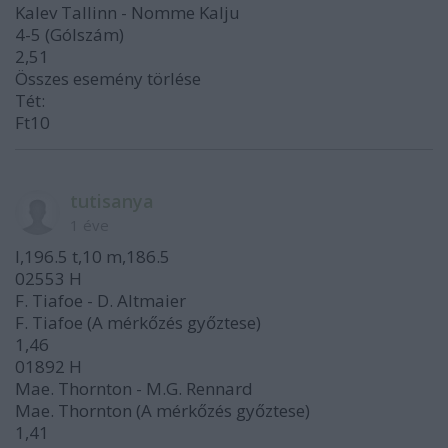
Kalev Tallinn - Nomme Kalju
4-5 (Gólszám)
2,51
Összes esemény törlése
Tét:
Ft10
tutisanya
1 éve
I,196.5 t,10 m,186.5
02553 H
F. Tiafoe - D. Altmaier
F. Tiafoe (A mérkőzés győztese)
1,46
01892 H
Mae. Thornton - M.G. Rennard
Mae. Thornton (A mérkőzés győztese)
1,41