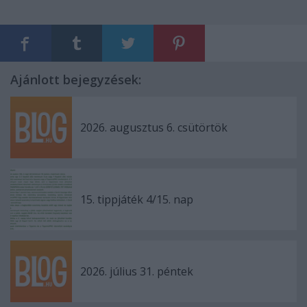
Ajánlott bejegyzések:
2026. augusztus 6. csütörtök
15. tippjáték 4/15. nap
2026. július 31. péntek