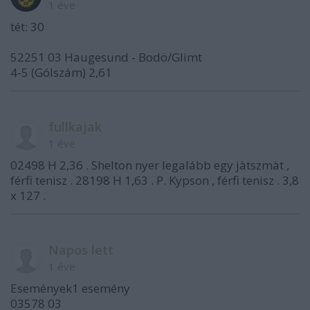
1 éve
tét: 30
52251 03 Haugesund - Bodö/Glimt
4-5 (Gólszám) 2,61
fullkajak
1 éve
02498 H 2,36 . Shelton nyer legalább egy jàtszmàt ,
férfi tenisz . 28198 H 1,63 . P. Kypson , férfi tenisz . 3,8
x 127 .
Napos lett
1 éve
Események1 esemény
03578 03