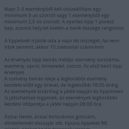
Napi 2-3 eseményből kell összeállítani egy
minimum 3-as szorzót vagy 1 eseményből egy
minimum 2,5-ös szorzót. A nyertes tipp 1 pontot
kap, azonos helyzet esetén a bank összege rangsorol.
A tippeknél írjátok oda a napi tét összeget, ha nem
írtok semmit, akkor 10 zsetonnal számolom.
Az érvényes tipp beírás módja: esemény sorszáma,
esemény, opció, kimenetel, szorzó. Az első beírt tipp
érvényes.
A szelvény beírás ideje a legkorábbi esemény
kezdete előtt egy órával, de legkésőbb 18:05 óráig.
Az események kizárólag a játék napján és tippmixen
is játszhatóak legyenek, az események legkorábbi
kezdési időpontja a játék napján 08:00 óra.
Ázsiai hendi, ázsiai törtszámos gólszám,
döntetlennél visszajár stb. típusú tippeket NE