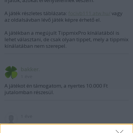
írjatok, azokat érvénytelennek veszem.
A játék részletes táblázata:
focivb111.atw.hu/
vagy
az oldalsávban lévő játék képre érhető el.
A játékban a megújult TippmixPro kínálatából is
lehet választani, de csak olyan tippet, mely a tippmix
kínálatában nem szerepel.
bakker.
1 éve
A játékot én támogatom, a nyertes 10.000 Ft
jutalomban részesül.
1 éve
tét 20
52755 H Rosenborg - KFUM Oslo Igen (Mindkét