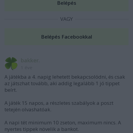
VAGY
bakker.
1 éve
A játékba a 4. napig lehetett bekapcsolódni, és csak
az játszhat tovább, aki addig legalább 1 jó tippet
beírt.
A játék 15 napos, a részletes szabályok a poszt
tetején olvashatóak.
A napi tét minimum 10 zseton, maximum nincs. A
nyertes tippek növelik a bankot.