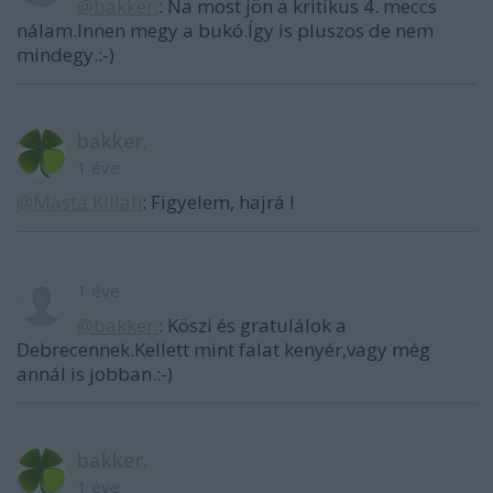
@bakker.
: Na most jön a kritikus 4. meccs
nálam.Innen megy a bukó.Így is pluszos de nem
mindegy.:-)
bakker.
1 éve
@Masta Killah
: Figyelem, hajrá !
1 éve
@bakker.
: Köszi és gratulálok a
Debrecennek.Kellett mint falat kenyér,vagy még
annál is jobban.:-)
bakker.
1 éve