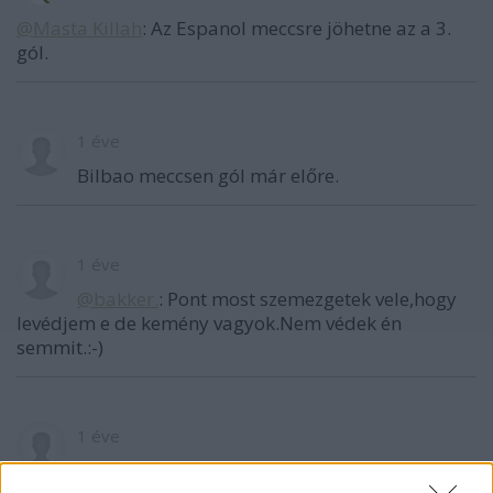
@Masta Killah
: Az Espanol meccsre jöhetne az a 3.
gól.
1 éve
Bilbao meccsen gól már előre.
1 éve
@bakker.
: Pont most szemezgetek vele,hogy
levédjem e de kemény vagyok.Nem védek én
semmit.:-)
1 éve
@Masta Killah
: Várható volt a Bilbao meccsen