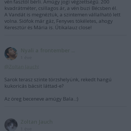
vén fasztól bérli. Amúgy jogi végzettségű. 200
kvadrátméter, csillagos ár, a vén buzi Bécsben él.
A Vandát is megnéztük, a szintemen vállalható lett
volna. Siófok már gáz, Fenyves tökéletes, ahogy
Keresztúr és Mária is. Útikalauz close!
Nyali a frontember ...
1 éve
@Zoltan Jauch
:
Sarok terasz szinte törzshelyünk, rekedt hangú
kukoricás bácsit láttad-e?
Az öreg beceneve amúgy Bala..:)
Zoltan Jauch
1 éve