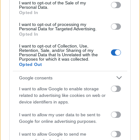
consent section.
I want to opt-out of the Sale of my
Personal Data.
Opted In
bakker.
I want to opt-out of processing my
Personal Data for Targeted Advertising.
1 éve
Opted In
@Masta Killah
: Elötte mit hagyott ki a hazai csatár,
I want to opt-out of Collection, Use,
de aztán csak meg lett a gól.
Retention, Sale, and/or Sharing of my
Personal Data that Is Unrelated with the
Purposes for which it was collected.
Opted Out
Bankrator
Google consents
1 éve
I want to allow Google to enable storage
@bakker.
:
related to advertising like cookies on web or
Végül is a második félidőben csak több gól lett mint
device identifiers in apps.
az elsőben volt.
Élő tippben jó volt.
I want to allow my user data to be sent to
Google for online advertising purposes.
I want to allow Google to send me
1 éve