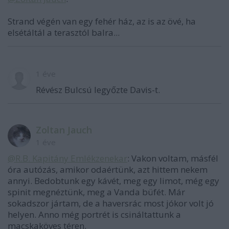
Strand végén van egy fehér ház, az is az övé, ha
elsétáltál a terasztól balra...
1 éve
Révész Bulcsú legyőzte Davis-t.
Zoltan Jauch
1 éve
@R.B. Kapitány Emlékzenekar
: Vakon voltam, másfél
óra autózás, amikor odaértünk, azt hittem nekem
annyi. Bedobtunk egy kávét, meg egy limot, még egy
spinit megnéztünk, meg a Vanda büfét. Már
sokadszor jártam, de a haversrác most jókor volt jó
helyen. Anno még portrét is csináltattunk a
macskaköves téren.