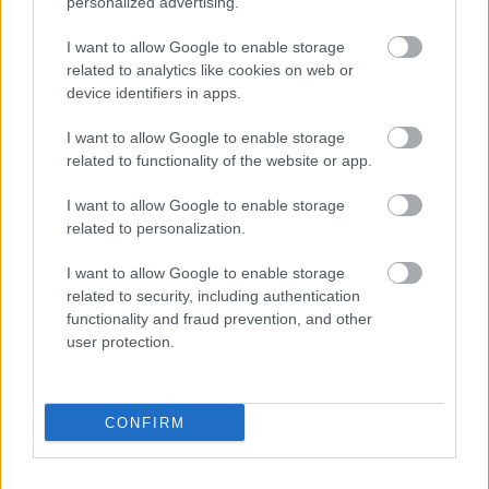
personalized advertising.
@bakker.
:
@Zoltan Jauch
: Köszönöm.A
gondviselés működik.Nem fényes széria után
I want to allow Google to enable storage
megsegítettek az égiek.Köszönöm.:-)
related to analytics like cookies on web or
device identifiers in apps.
I want to allow Google to enable storage
Zoltan Jauch
related to functionality of the website or app.
1 éve
I want to allow Google to enable storage
@Masta Killah
: Remekjó!
related to personalization.
@zsetontalan
: A gondviselésen kívül ki hozza a
I want to allow Google to enable storage
[belhoni] sztárokat? Vagy az aksi gyárban dolgoznak
related to security, including authentication
av. a bányában?
functionality and fraud prevention, and other
user protection.
Már 2026-ra gyúrnak az illiberális, gátlástalan,
hamisítók?
CONFIRM
Nyali a frontember ...