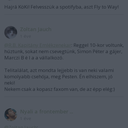
Hajrá KöKi! Felvesszük a spotifyba, aszt Fly to Way!
Zoltan Jauch
1 éve
@R.B. Kapitány Emlékzenekar
: Reggel 10-kor voltunk,
húztunk, sokat nem csevegtünk, Simon Péter a gájer,
Marczi B é l a a vállalkozó.
Telitalálat, azt mondta lejjebb is van neki valami
komolyabb csehója, meg Pesten. Én elhiszem, jó
neki!
Nekem csak a kopasz faxom van, de az épp elég:)
Nyali a frontember ...
1 éve
@Zoltan Jauch
: