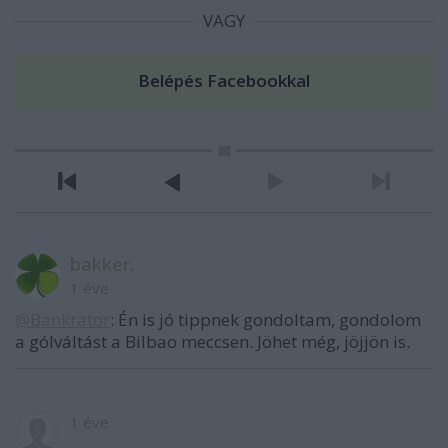
VAGY
bakker.
1 éve
@Bankrator
: Én is jó tippnek gondoltam, gondolom
a gólváltást a Bilbao meccsen. Jöhet még, jöjjön is.
1 éve