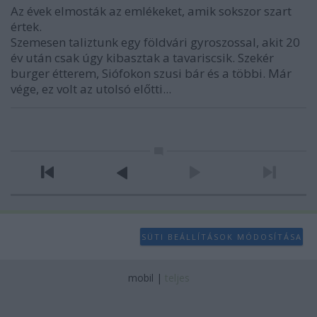
Az évek elmosták az emlékeket, amik sokszor szart
értek.
Szemesen taliztunk egy földvári gyroszossal, akit 20
év után csak úgy kibasztak a tavariscsik. Szekér
burger étterem, Siófokon szusi bár és a többi. Már
vége, ez volt az utolsó előtti...
SÜTI BEÁLLÍTÁSOK MÓDOSÍTÁSA
mobil
|
teljes