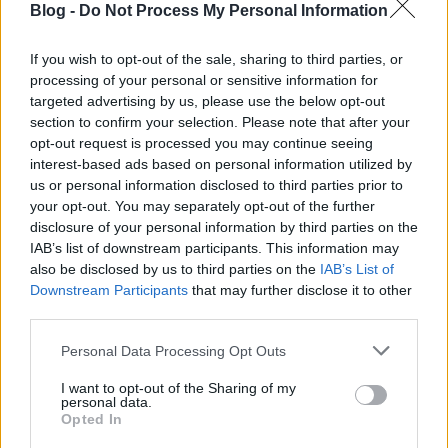
a gól.Előre.
Blog -
Do Not Process My Personal Information
If you wish to opt-out of the sale, sharing to third parties, or
processing of your personal or sensitive information for
1 éve
targeted advertising by us, please use the below opt-out
3-4 perccel előtte felfüggesztették a
section to confirm your selection. Please note that after your
fogadást.Egy picit előbb járnak mint mi.Csak egy
opt-out request is processed you may continue seeing
tyúklépéssel.:-)
interest-based ads based on personal information utilized by
us or personal information disclosed to third parties prior to
your opt-out. You may separately opt-out of the further
disclosure of your personal information by third parties on the
bakker.
IAB’s list of downstream participants. This information may
1 éve
also be disclosed by us to third parties on the
IAB’s List of
@Masta Killah
: Csak meg lett a 4. találatod is,
Downstream Participants
that may further disclose it to other
gratulálok!
third parties.
Please note that this website/app uses one or more Google
Personal Data Processing Opt Outs
services and may gather and store information including but
not limited to your visit or usage behaviour. You may click to
I want to opt-out of the Sharing of my
Zoltan Jauch
personal data.
grant or deny consent to Google and its third-party tags to
1 éve
Opted In
use your data for below specified purposes in below Google
@Masta Killah
: Belőtte...grat, én kiszedtem:(