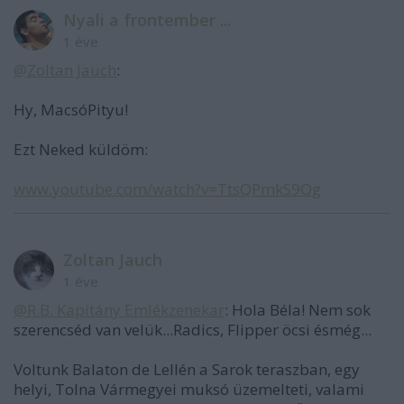
Nyali a frontember ...
1 éve
@Zoltan Jauch
:
Hy, MacsóPityu!
Ezt Neked küldöm:
www.youtube.com/watch?v=TtsQPmkS9Og
Zoltan Jauch
1 éve
@R.B. Kapitány Emlékzenekar
: Hola Béla! Nem sok
szerencséd van velük...Radics, Flipper öcsi ésmég...
Voltunk Balaton de Lellén a Sarok teraszban, egy
helyi, Tolna Vármegyei muksó üzemelteti, valami