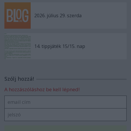
2026. július 29. szerda
14. tippjáték 15/15. nap
Szólj hozzá!
A hozzászóláshoz be kell lépned!