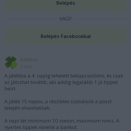
VAGY
bakker.
1 éve
A játékba a 4. napig lehetett bekapcsolódni, és csak
az játszhat tovább, aki addig legalább 1 jó tippet
beírt.
A játék 15 napos, a részletes szabályok a poszt
tetején olvashatóak.
A napi tét minimum 10 zseton, maximum nincs. A
nyertes tippek növelik a bankot.