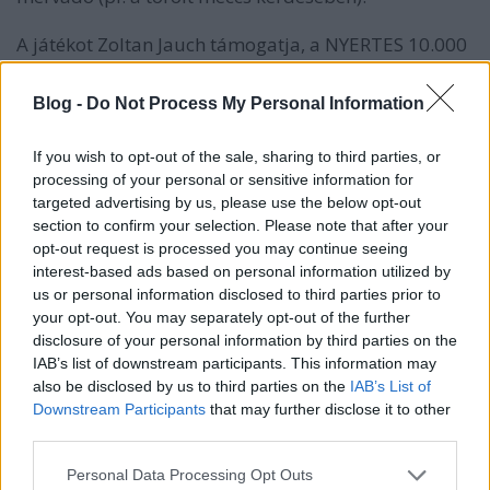
A játékot Zoltan Jauch támogatja, a NYERTES 10.000
Ft jutalomban részesül.
Blog -
Do Not Process My Personal Information
Osztályelső
If you wish to opt-out of the sale, sharing to third parties, or
1 éve
processing of your personal or sensitive information for
targeted advertising by us, please use the below opt-out
31149 V
section to confirm your selection. Please note that after your
Chiba Lotte - Fukuoka S. Hawks
opt-out request is processed you may continue seeing
Több, mint 2,5 (Hazai csapat - Pontszám 2,5)
interest-based ads based on personal information utilized by
1,78
us or personal information disclosed to third parties prior to
31492 V
your opt-out. You may separately opt-out of the further
Saitama Seibu - Hokkaido Nippon
disclosure of your personal information by third parties on the
Több, mint 3,5 (Vendégcsapat - Pontszám 3,5)
IAB’s list of downstream participants. This information may
2,03
also be disclosed by us to third parties on the
IAB’s List of
Downstream Participants
that may further disclose it to other
Odd.3.62
third parties.
Tet.40
Please note that this website/app uses one or more Google
Personal Data Processing Opt Outs