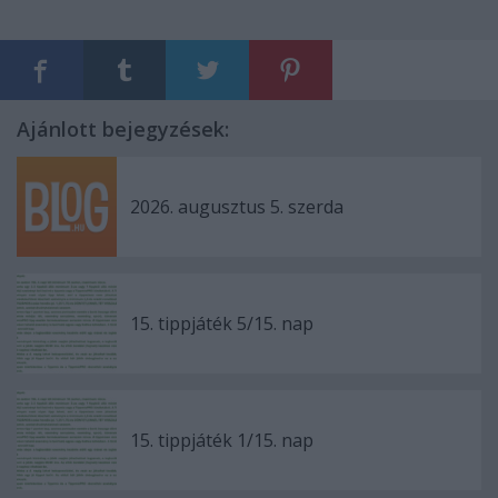
Ajánlott bejegyzések:
2026. augusztus 5. szerda
15. tippjáték 5/15. nap
15. tippjáték 1/15. nap