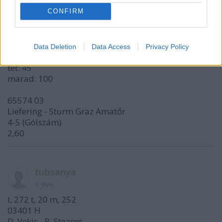
CONFIRM
pitör
1 éve
Data Deletion
Data Access
Privacy Policy
indulo: 145
tét: 45
marad: 100
65574 03
Liefering - Sturm Graz Amatőr
4-5 (Gólszám)
2,60
tutisanya
1 éve
I, 272 t, 20 m, 252
03401 H
D. Vekic - P. Stearns