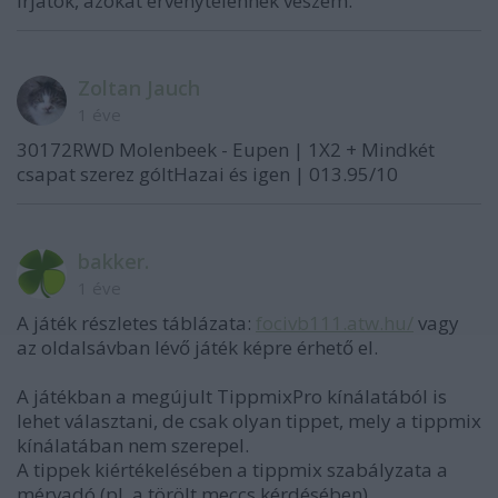
írjatok, azokat érvénytelennek veszem.
Zoltan Jauch
1 éve
30172RWD Molenbeek - Eupen | 1X2 + Mindkét
csapat szerez góltHazai és igen | 013.95/10
bakker.
1 éve
A játék részletes táblázata:
focivb111.atw.hu/
vagy
az oldalsávban lévő játék képre érhető el.
A játékban a megújult TippmixPro kínálatából is
lehet választani, de csak olyan tippet, mely a tippmix
kínálatában nem szerepel.
A tippek kiértékelésében a tippmix szabályzata a
mérvadó (pl. a törölt meccs kérdésében).