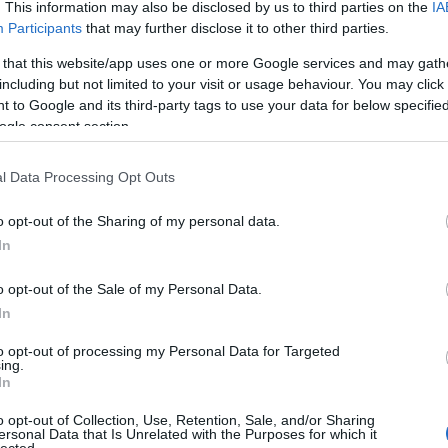
. This information may also be disclosed by us to third parties on the
IA
Participants
that may further disclose it to other third parties.
Válasz erre
 that this website/app uses one or more Google services and may gath
2
including but not limited to your visit or usage behaviour. You may click 
 to Google and its third-party tags to use your data for below specifi
ájcit az 5 közül.
ogle consent section.
Válasz erre
l Data Processing Opt Outs
 a te meccseden volt gól (3 is) az osztrákoknál az első
o opt-out of the Sharing of my personal data.
In
Válasz erre
o opt-out of the Sale of my Personal Data.
u
2018.05.21. 17:06:15
In
to opt-out of processing my Personal Data for Targeted
ing.
Válasz erre
In
u
2018.05.21. 17:08:10
o opt-out of Collection, Use, Retention, Sale, and/or Sharing
ersonal Data that Is Unrelated with the Purposes for which it
 a legmagasabb odds.
lected.