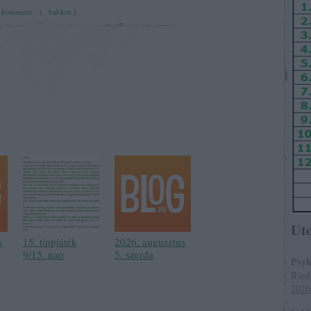
komment
|
bakker.
|
Ut
s
15. tippjáték
2026. augusztus
9/15. nap
5. szerda
Psyk
Ried
2026