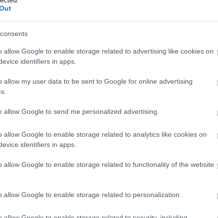
)
Out
Válasz erre
consents
o allow Google to enable storage related to advertising like cookies on
m :D
evice identifiers in apps.
Válasz erre
o allow my user data to be sent to Google for online advertising
u
2018.05.21. 17:58:27
s.
sz legalább három picurka gól az első félidőben.
to allow Google to send me personalized advertising.
Válasz erre
o allow Google to enable storage related to analytics like cookies on
evice identifiers in apps.
 Anwil Wloclawek+10,5 1,65 lengyel kosár, hajrá!!
o allow Google to enable storage related to functionality of the website
Válasz erre
o allow Google to enable storage related to personalization.
Ried lött egyet. :D
o allow Google to enable storage related to security, including