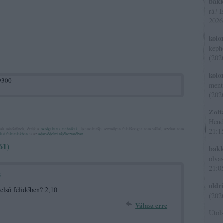
bakk
rá? E
2026
kolo
kep
(
202
kolo
89300
ment
(
202
Zolt
Hendi
nak minősülnek, értük a
szolgáltatás technikai
üzemeltetője semmilyen felelősséget nem vállal, azokat nem
21:1
ási feltételekben
és az
adatvédelmi tájékoztatóban
.
61)
bakk
olvas
21:0
8
oldr
első félidőben? 2,10
(
202
Válasz erre
Utol