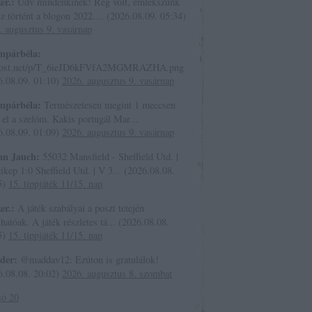
er.:
Üdv mindenkinek! Rég volt, emlékszünk
z történt a blogon 2022....
(
2026.08.09. 05:34
)
. augusztus 9. vasárnap
mpárbéla:
host.net/p/T_6ieJD6kFVfA2MGMRAZHA.png
6.08.09. 01:10
)
2026. augusztus 9. vasárnap
mpárbéla:
Természetesen megint 1 meccsen
 el a szelóm. Kakis portugál Mar...
6.08.09. 01:09
)
2026. augusztus 9. vasárnap
an Jauch:
55032 Mansfield - Sheffield Utd. |
kep 1:0 Sheffield Utd. | V 3...
(
2026.08.08.
5
)
15. tippjáték 11/15. nap
er.:
A játék szabályai a poszt tetején
hatóak. A játék részletes tá...
(
2026.08.08.
5
)
15. tippjáték 11/15. nap
ider:
@maddav12: Ezúton is gratulálok!
6.08.08. 20:02
)
2026. augusztus 8. szombat
só 20