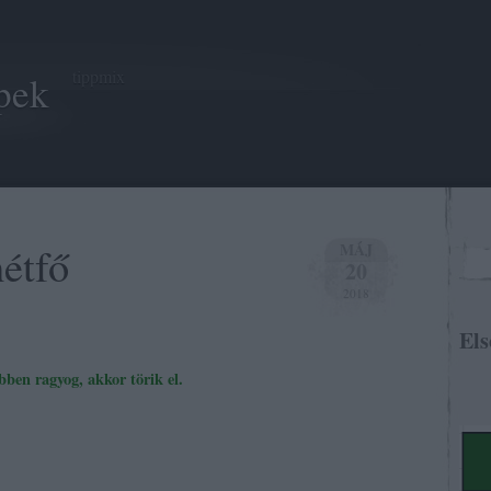
tippmix
pek
étfő
MÁJ
20
2018
Els
bben ragyog, akkor törik el.