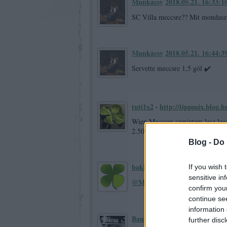
Munkácsy
2018.05.21. 16:33:1
SC Villa meccsre?? Mit mondasz
Munkácsy
2018.05.21. 16:44:3
Servette meccsre 1,5 gól ✔️
tuti1x2
·
http://tippmix.blog.h
Wien Meccsen szerintem lesz lega
2.50✓
Blog -
Do 
bakker.
2018.05.21. 16:47:17
If you wish 
sensitive in
@Munkácsy
@tuti1x2
:
: Gratulá
confirm you
continue se
information 
Bankrator
2018.05.21. 16:49:5
further disc