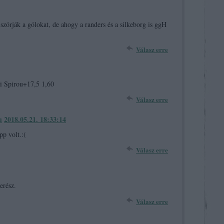
zórják a gólokat, de ahogy a randers és a silkeborg is ggH
Válasz erre
roi Spirou+17,5 1,60
Válasz erre
u
2018.05.21. 18:33:14
p volt.:(
Válasz erre
erész.
Válasz erre