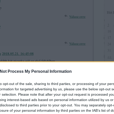
0
?
Hét
Válasz erre
3
9
10
17
Válasz erre
24
31
u
2018.05.21. 16:45:08
<<
lább két picurka gól az első félidőben.
Not Process My Personal Information
Válasz erre
to opt-out of the sale, sharing to third parties, or processing of your per
formation for targeted advertising by us, please use the below opt-out s
lok! :)
r selection. Please note that after your opt-out request is processed y
Válasz erre
eing interest-based ads based on personal information utilized by us or
disclosed to third parties prior to your opt-out. You may separately opt-
7
losure of your personal information by third parties on the IAB’s list of