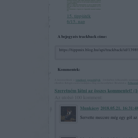
15. tippjáték
6/15. nap
A bejegyzés trackback címe:
https://tippmix.blog.hu/api/trackback/id/139
Kommentek:
A hozzászólások a
vonatkozó jogszabályok
értelmében felhasználói tartalom
ellenőrzi. Kifogás esetén forduljon a blog szerkesztőjéhez. Részletek a
Felhasznál
Szeretném látni az összes kommentet! (1
Az utolsó 100 komment:
Munkácsy
2018.05.21. 16:31:4
Servette meccsre még egy gól az 