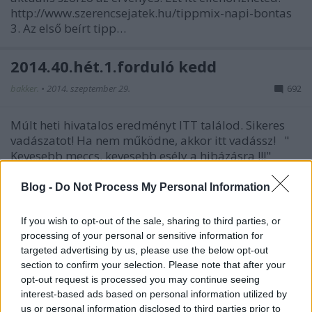
http://www.szerencsejatek.hu/tippmix-napi-bontas
3. Az első beírt tipp…
2014.40.hét.1.forduló kedd
bakker.
•
2014. szeptember 29.
692
Múlt heti hivatalos eredményt ITT találod. Sikeres
vadászatot! Ha nem működne, akkor itt vadássz! "
Kevesebb meccs, kevesebb esély a hibázásra !!!"
(feri0915)
Blog -
Do Not Process My Personal Information
62. tippjáték 2014.09.30.
If you wish to opt-out of the sale, sharing to third parties, or
bakker.
•
2014. szeptember 29.
54
processing of your personal or sensitive information for
targeted advertising by us, please use the below opt-out
section to confirm your selection. Please note that after your
Fontosabb szabályok: 1. A tipp beírás legkésőbbi
opt-out request is processed you may continue seeing
időpontja a legkorábbi esemény kezdete előtt 30
interest-based ads based on personal information utilized by
perccel! 2. A versenyben a beírás időpontjában
us or personal information disclosed to third parties prior to