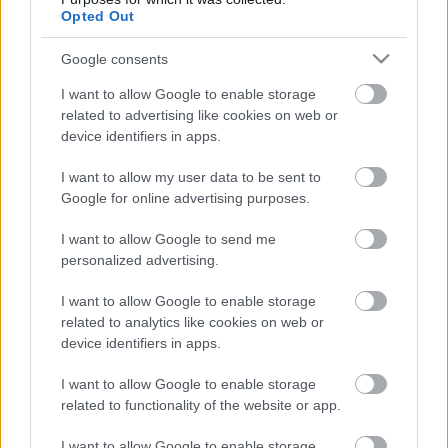
időpontja a legkorábbi esemény kezdete előtt 30
Opted Out
perccel! 2. A versenyben a beírás időpontjában
aktuális szorzó az érvényes. Ezt itt ellenőrizheted:
Google consents
http://www.szerencsejatek.hu/tippmix-napi-bontas
3. Az első beírt tipp…
I want to allow Google to enable storage
related to advertising like cookies on web or
device identifiers in apps.
2014.39.hét.2.forduló vasárnap
I want to allow my user data to be sent to
bakker.
•
2014. szeptember 27.
678
Google for online advertising purposes.
I want to allow Google to send me
Múlt heti hivatalos eredményt ITT találod. Sikeres
personalized advertising.
vadászatot! Ha nem működne, akkor itt vadássz! "
Nem az a lényeg ki mennyivel játszik, hanem az,
I want to allow Google to enable storage
hogy kiválaszd a helyes eseményeket! " (Afterforever)
related to analytics like cookies on web or
device identifiers in apps.
62. tippjáték 2014.09.28.
I want to allow Google to enable storage
bakker.
•
2014. szeptember 27.
53
related to functionality of the website or app.
I want to allow Google to enable storage