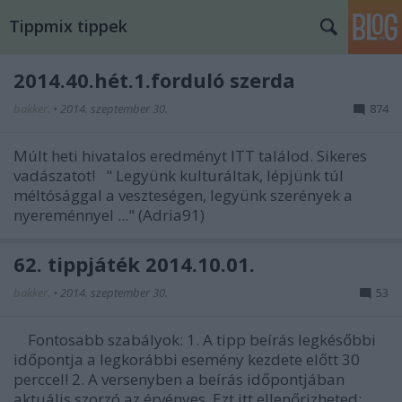
Tippmix tippek
2014.40.hét.1.forduló szerda
bakker.
•
2014. szeptember 30.
874
Múlt heti hivatalos eredményt ITT találod. Sikeres
vadászatot! " Legyünk kulturáltak, lépjünk túl
méltósággal a veszteségen, legyünk szerények a
nyereménnyel ..." (Adria91)
62. tippjáték 2014.10.01.
bakker.
•
2014. szeptember 30.
53
Fontosabb szabályok: 1. A tipp beírás legkésőbbi
időpontja a legkorábbi esemény kezdete előtt 30
perccel! 2. A versenyben a beírás időpontjában
aktuális szorzó az érvényes. Ezt itt ellenőrizheted: