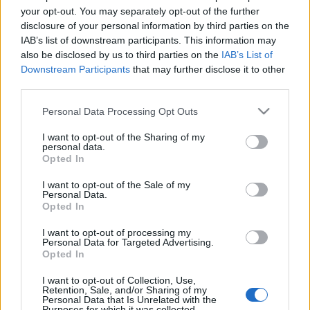
aktuális szorzó az érvényes. Ezt itt ellenőrizheted:
your opt-out. You may separately opt-out of the further
http://www.szerencsejatek.hu/tippmix-napi-bontas
disclosure of your personal information by third parties on the
3. Az első beírt tipp…
IAB’s list of downstream participants. This information may
also be disclosed by us to third parties on the
IAB’s List of
2014.40.hét.1.forduló hétfő
Downstream Participants
that may further disclose it to other
third parties.
bakker.
•
2014. szeptember 28.
560
Please note that this website/app uses one or more Google
Personal Data Processing Opt Outs
services and may gather and store information including but
Múlt heti hivatalos eredményt ITT találod. Sikeres
not limited to your visit or usage behaviour. You may click to
I want to opt-out of the Sharing of my
vadászatot! "A sportfogadás arról szól, hogy valaki
personal data.
grant or deny consent to Google and its third-party tags to
nyer, valaki pedig veszít. A történelem azt igazolja,
Opted In
use your data for below specified purposes in below Google
hogy a vesztesek vannak többségben. Ezért is
consent section.
I want to opt-out of the Sale of my
működik még a rendszer. Ha a fogadók nyernének,
Personal Data.
vajon ki működtetne…
Opted In
I want to opt-out of processing my
62. tippjáték 2014.09.29.
Personal Data for Targeted Advertising.
Opted In
bakker.
•
2014. szeptember 28.
55
I want to opt-out of Collection, Use,
Retention, Sale, and/or Sharing of my
Fontosabb szabályok: 1. A tipp beírás legkésőbbi
Personal Data that Is Unrelated with the
Purposes for which it was collected.